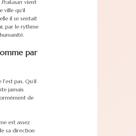
.
Prakasan
vient
ville qu’il
le il se sentait
ui, par le rythme
’humanité.
e comme par
l’est pas. Qu’il
ente jamais
énormément de
me est assez
de sa direction