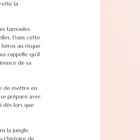
rette la
es tamoules
elles. Dans cette
 héros au risque
s rappelle qu’il
tinence de sa
se de mettre en
 se prépare avec
i dès lors que
s la jungle,
.L’histoire de