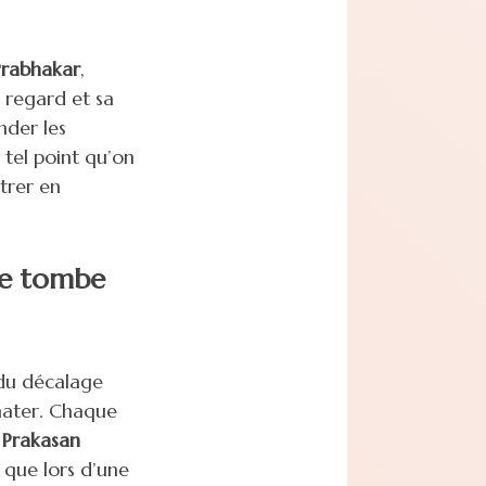
Prabhakar
,
n regard et sa
nder les
 tel point qu’on
trer en
 ne tombe
 du décalage
imater. Chaque
e
Prakasan
 que lors d’une