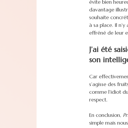
évite bien heure
davantage illust
souhaite concréti
à sa place. Il n’
effréné de leur e
J’ai été sa
son intellig
Car effectiveme
s’agisse des frui
comme l’idiot du
respect.
En conclusion,
Pr
simple mais nous