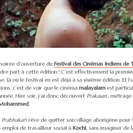
a soirée d’ouverture du
Festival des Cinémas Indiens de 
re part à cette édition !
C’est effectivement la premièr
ose, là où le Festival en est déjà à sa sixième édition. Et 
tions, c’est de voir que le cinéma
malayalam
est particu
année. Hier soir, j’ai donc découvert
Prakasan
, métrage 
 Mohammed
.
 Prabhakar
) rêve de quitter son village aborigène pour t
un emploi de travailleur social à
Kochi
, sans imaginer de 