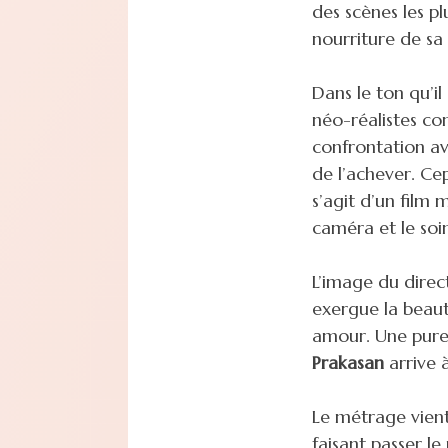
des scènes les pl
nourriture de sa
Dans le ton qu’i
néo-réalistes 
confrontation av
de l’achever. Ce
s’agit d’un film
caméra et le so
L’image du dire
exergue la beau
amour. Une puret
Prakasan
arrive 
Le métrage vient
faisant passer le