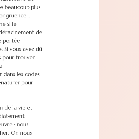
le beaucoup plus
l congruence…
e si le
e déracinement de
e portée
. Si vous avez dû
s pour trouver
a
r dans les codes
énaturer pour
n de la vie et
édiatement
œuvre : nous
fier. On nous