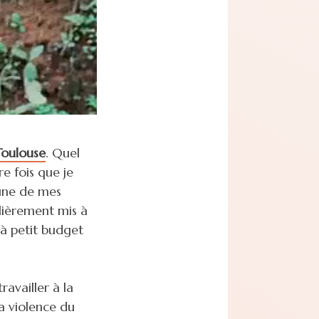
Toulouse
. Quel
e fois que je
l’une de mes
lièrement mis à
à petit budget
ravailler à la
la violence du