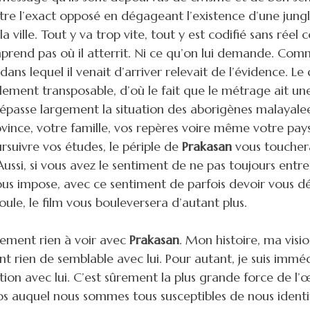
e l’exact opposé en dégageant l’existence d’une jung
 la ville. Tout y va trop vite, tout y est codifié sans rée
rend pas où il atterrit. Ni ce qu’on lui demande. Comm
ans lequel il venait d’arriver relevait de l’évidence. L
ilement transposable, d’où le fait que le métrage ait un
 dépasse largement la situation des aborigènes malayalee
ovince, votre famille, vos repères voire même votre pay
rsuivre vos études, le périple de
Prakasan
vous toucher
ussi, si vous avez le sentiment de ne pas toujours entre
ous impose, avec ce sentiment de parfois devoir vous d
ule, le film vous bouleversera d’autant plus.
llement rien à voir avec
Prakasan
. Mon histoire, ma visio
nt rien de semblable avec lui. Pour autant, je suis imm
tion avec lui. C’est sûrement la plus grande force de l’
s auquel nous sommes tous susceptibles de nous identi