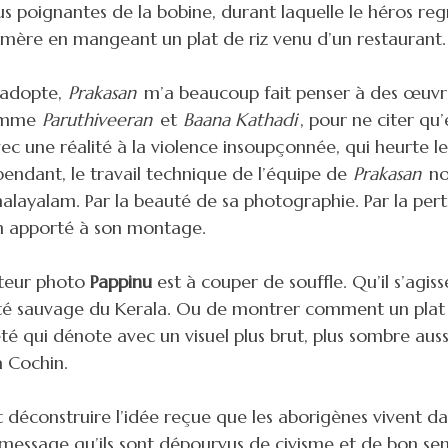
us poignantes de la bobine, durant laquelle le héros reg
 mère en mangeant un plat de riz venu d’un restaurant.
l adopte,
Prakasan
m’a beaucoup fait penser à des œuvr
comme
Paruthiveeran
et
Baana Kathadi
, pour ne citer qu’
ec une réalité à la violence insoupçonnée, qui heurte le
pendant, le travail technique de l’équipe de
Prakasan
nou
 malayalam. Par la beauté de sa photographie. Par la per
in apporté à son montage.
cteur photo
Pappinu
est à couper de souffle. Qu’il s’agis
té sauvage du Kerala. Ou de montrer comment un plat
é qui dénote avec un visuel plus brut, plus sombre auss
à Cochin.
 déconstruire l’idée reçue que les aborigènes vivent dan
 message qu’ils sont dépourvus de civisme et de bon sens