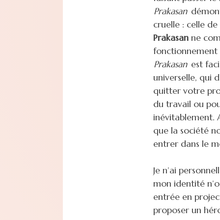
Prakasan
démontr
cruelle : celle de
Prakasan
ne comp
fonctionnement d
Prakasan
est fac
universelle, qui
quitter votre pr
du travail ou pou
inévitablement. A
que la société n
entrer dans le mo
Je n’ai personne
mon identité n’o
entrée en projec
proposer un héro