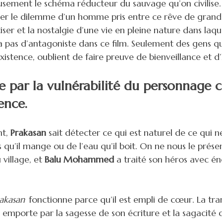
usement le schéma réducteur du sauvage qu’on civilise
rer le dilemme d’un homme pris entre ce rêve de grande 
ser et la nostalgie d’une vie en pleine nature dans laquel
y a pas d’antagoniste dans ce film. Seulement des gens q
xistence, oublient de faire preuve de bienveillance et d
isie par la vulnérabilité du personnag
ence.
nt,
Prakasan
sait détecter ce qui est naturel de ce qui ne 
ts qu’il mange ou de l’eau qu’il boit. On ne nous le prés
 village, et
Balu Mohammed
a traité son héros avec 
akasan
fonctionne parce qu’il est empli de cœur. La tra
 emporte par la sagesse de son écriture et la sagacité 