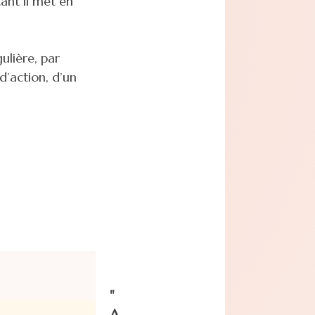
ant il met en
ulière, par
d’action, d’un
"
A