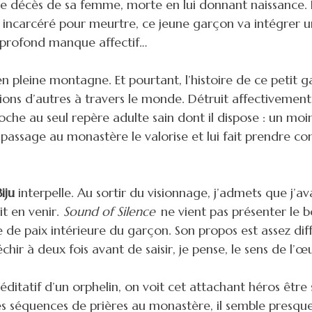
 le décès de sa femme, morte en lui donnant naissance.
 incarcéré pour meurtre, ce jeune garçon va intégrer 
 profond manque affectif…
en pleine montagne. Et pourtant, l’histoire de ce petit 
llions d’autres à travers le monde. Détruit affectivemen
croche au seul repère adulte sain dont il dispose : un moi
 passage au monastère le valorise et lui fait prendre co
Biju
interpelle. Au sortir du visionnage, j’admets que j’av
it en venir.
Sound of Silence
ne vient pas présenter le
de paix intérieure du garçon. Son propos est assez diff
échir à deux fois avant de saisir, je pense, le sens de l’œ
tatif d’un orphelin, on voit cet attachant héros être 
des séquences de prières au monastère, il semble presqu