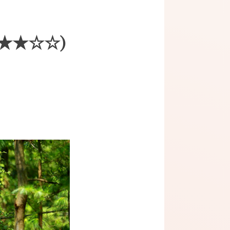
 (★★★☆☆)