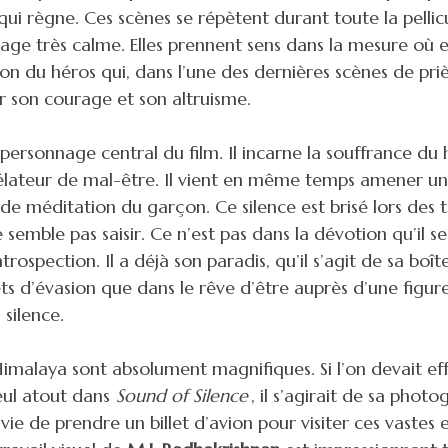
qui règne. Ces scènes se répètent durant toute la pellic
ge très calme. Elles prennent sens dans la mesure où e
ion du héros qui, dans l’une des dernières scènes de pri
ur son courage et son altruisme.
 personnage central du film. Il incarne la souffrance du 
lateur de mal-être. Il vient en même temps amener une
 de méditation du garçon. Ce silence est brisé lors des 
semble pas saisir. Ce n’est pas dans la dévotion qu’il se
trospection. Il a déjà son paradis, qu’il s’agit de sa boî
ets d’évasion que dans le rêve d’être auprès d’une figur
 silence.
Himalaya sont absolument magnifiques. Si l’on devait e
eul atout dans
Sound of Silence
, il s’agirait de sa photog
ie de prendre un billet d’avion pour visiter ces vastes 