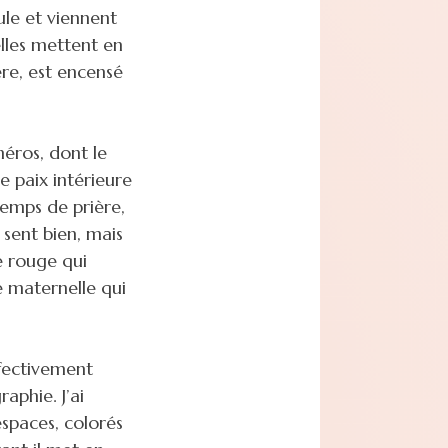
ule et viennent
lles mettent en
ère, est encensé
héros, dont le
 paix intérieure
temps de prière,
 sent bien, mais
te rouge qui
e maternelle qui
ffectivement
raphie. J’ai
espaces, colorés