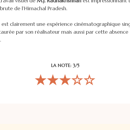
travail visuel de
M.J. Radhakrishnan
est impressionnant t
 brute de l’Himachal Pradesh.
est clairement une expérience cinématographique sing
taurée par son réalisateur mais aussi par cette absence 
.
LA NOTE: 3/5
★★★☆☆