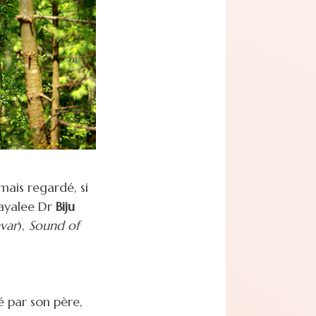
mais regardé, si
alayalee Dr
Biju
avar
),
Sound of
é par son père,