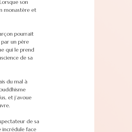
 Lorsque son
un monastère et
garçon pourrait
t par un père
ne qui le prend
nscience de sa
ais du mal à
 bouddhisme
us, et j’avoue
uvre.
spectateur de sa
e incrédule face