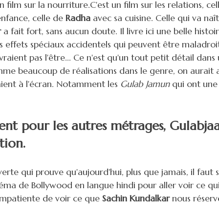
 film sur la nourriture.C'est un film sur les relations, cel
enfance, celle de
Radha
avec sa cuisine. Celle qui va naî
r
a fait fort, sans aucun doute. Il livre ici une belle histoi
s effets spéciaux accidentels qui peuvent être maladro
vraient pas l'être... Ce n'est qu'un tout petit détail dans
mme beaucoup de réalisations dans le genre, on aurait 
haient à l'écran. Notamment les
Gulab Jamun
qui ont une 
t pour les autres métrages, Gulabjaa
tion.
rte qui prouve qu'aujourd'hui, plus que jamais, il faut s
éma de Bollywood en langue hindi pour aller voir ce qui 
 impatiente de voir ce que
Sachin Kundalkar
nous réserve 