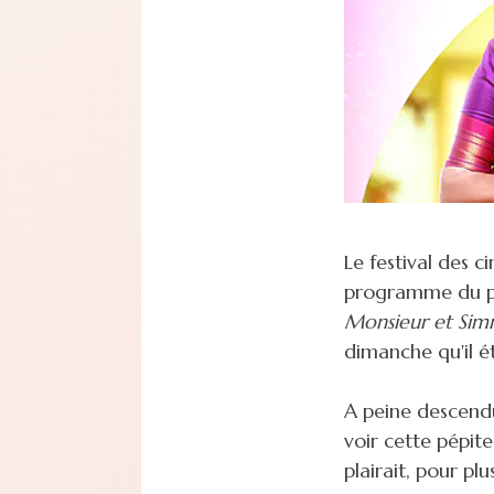
Le festival des 
programme du p
Monsieur et Si
dimanche qu'il ét
A peine descend
voir cette pépit
plairait, pour pl