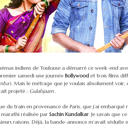
cinémas indiens de Toulouse a démarré ce week-end av
remier samedi une journée
Bollywood
et trois films dif
mmba
). Mais le métrage que je voulais absolument voir, c
ait projeté :
Gulabjaam
.
ue du train en provenance de Paris, que j’ai embarqué
e marathi réalisée par
Sachin Kundalkar
. Je savais que c
usieurs raisons. Déjà, la bande-annonce m’avait séduite e