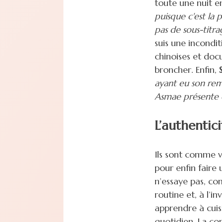
toute une nuit e
puisque c'est la 
pas de sous-titra
suis une incondit
chinoises et docu
broncher. Enfin,
ayant eu son rem
Asmae présente 
L’authentic
Ils sont comme 
pour enfin faire 
n’essaye pas, com
routine et, à l’in
apprendre à cuis
quotidien. La co