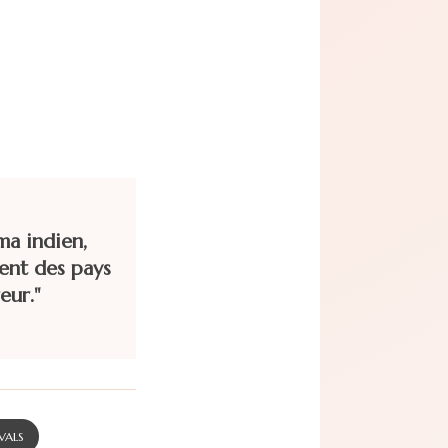
ma indien,
ent des pays
eur."
VALS