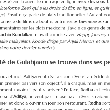
n espérant trouver le métrage en ligne avec des sous-tit
plateforme Zee5 qui a les droits du film en ligne, et qu'i
ge
). Ensuite ça parle de plats traditionnelles ! Autant vo
ionnelle de films de bouffe, entre séries taïwanaises sur 
mentaires sur les plats mexicains, j'avale ce genre de p
Sachin Kundalkar
m’avait surprise avec
Happy Journey
e
ake malayalam, Koode dirigé par Anjali Menon, et que 
dans notre dernier numéro
).
ité de Gulabjaam se trouve dans ses p
vous et moi.
Aditya
veut réaliser son rêve et a décidé d
un premier pas vers son objectif. Il a craqué, mais en mê
ment savoir s’il peut y arriver ? En face,
Radha
est coin
verse d’
Aditya
, ne veut pas – n’ose pas – rêver. En aidan
iner et donc à ouvrir un jour son restaurant,
Radha
sort
nfrontation de ces deux personnages est aussi épicée e