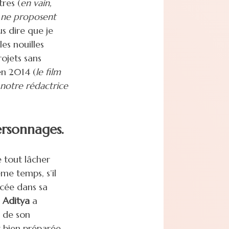
res (
en vain,
ls ne proposent
us dire que je
les nouilles
rojets sans
n 2014 (
le film
notre rédactrice
ersonnages.
e tout lâcher
me temps, s’il
cée dans sa
t
Aditya
a
 de son
t bien préparée