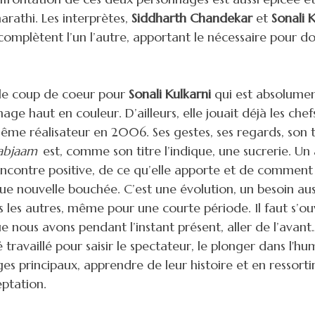
arathi. Les interprètes,
Siddharth Chandekar
et
Sonali 
e complètent l’un l’autre, apportant le nécessaire pour d
able coup de coeur pour
Sonali Kulkarni
qui est absolume
ge haut en couleur. D’ailleurs, elle jouait déjà les chefs
me réalisateur en 2006. Ses gestes, ses regards, son 
abjaam
est, comme son titre l’indique, une sucrerie. Un
encontre positive, de ce qu’elle apporte et de comment 
e nouvelle bouchée. C’est une évolution, un besoin aussi
 les autres, même pour une courte période. Il faut s’ouvr
e nous avons pendant l’instant présent, aller de l’avant
é travaillé pour saisir le spectateur, le plonger dans l'h
es principaux, apprendre de leur histoire et en ressorti
ptation.