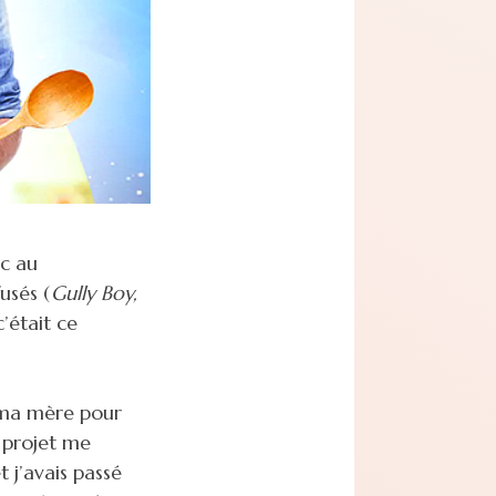
ec au
fusés (
Gully Boy,
’était ce
 ma mère pour
e projet me
t j’avais passé