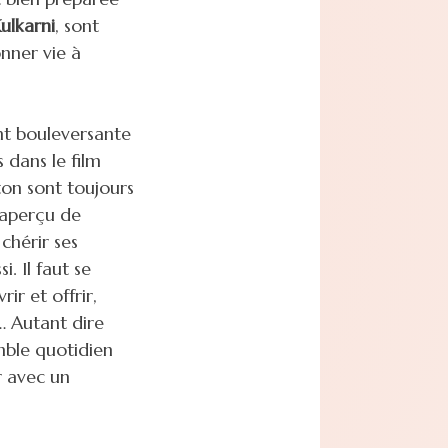
Kulkarni
, sont
onner vie à
nt bouleversante
 dans le film
ton sont toujours
 aperçu de
chérir ses
. Il faut se
ir et offrir,
… Autant dire
umble quotidien
r avec un