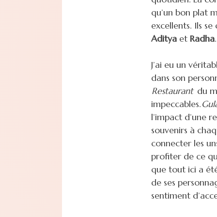
qu’un bon plat m
excellents. Ils s
Aditya
et
Radha
.
J’ai eu un vérit
dans son personna
Restaurant
du mê
impeccables.
Gul
l’impact d’une r
souvenirs à chaqu
connecter les uns
profiter de ce qu
que tout ici a ét
de ses personnag
sentiment d’acce