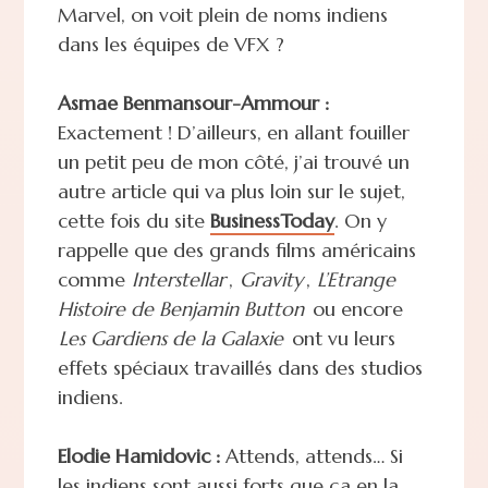
Marvel, on voit plein de noms indiens
dans les équipes de VFX ?
Asmae Benmansour-Ammour :
Exactement ! D’ailleurs, en allant fouiller
un petit peu de mon côté, j’ai trouvé un
autre article qui va plus loin sur le sujet,
cette fois du site
BusinessToday
. On y
rappelle que des grands films américains
comme
Interstellar
,
Gravity
,
L’Etrange
Histoire de Benjamin Button
ou encore
Les Gardiens de la Galaxie
ont vu leurs
effets spéciaux travaillés dans des studios
indiens.
Elodie Hamidovic :
Attends, attends… Si
les indiens sont aussi forts que ça en la