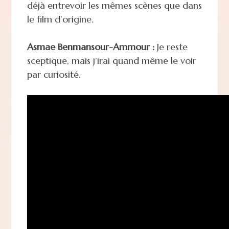
déjà entrevoir les mêmes scènes que dans
le film d’origine.
Asmae Benmansour-Ammour :
Je reste
sceptique, mais j’irai quand même le voir
par curiosité.