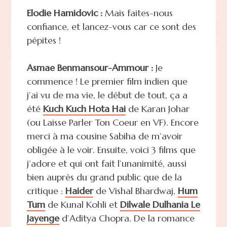
Elodie Hamidovic :
Mais faites-nous
confiance, et lancez-vous car ce sont des
pépites !
Asmae Benmansour-Ammour :
Je
commence ! Le premier film indien que
j’ai vu de ma vie, le début de tout, ça a
été
Kuch Kuch Hota Hai
de Karan Johar
(ou Laisse Parler Ton Coeur en VF). Encore
merci à ma cousine Sabiha de m’avoir
obligée à le voir. Ensuite, voici 3 films que
j’adore et qui ont fait l’unanimité, aussi
bien auprès du grand public que de la
critique :
Haider
de Vishal Bhardwaj,
Hum
Tum
de Kunal Kohli et
Dilwale Dulhania Le
Jayenge
d’Aditya Chopra. De la romance