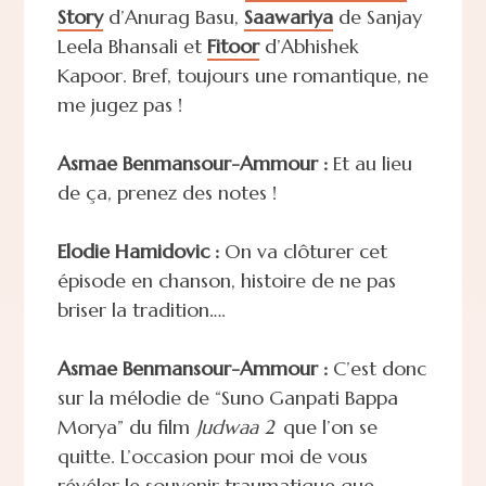
Story
d’Anurag Basu,
Saawariya
de Sanjay
Leela Bhansali et
Fitoor
d’Abhishek
Kapoor. Bref, toujours une romantique, ne
me jugez pas !
Asmae Benmansour-Ammour :
Et au lieu
de ça, prenez des notes !
Elodie Hamidovic :
On va clôturer cet
épisode en chanson, histoire de ne pas
briser la tradition….
Asmae Benmansour-Ammour :
C’est donc
sur la mélodie de “Suno Ganpati Bappa
Morya” du film
Judwaa 2
que l’on se
quitte. L’occasion pour moi de vous
révéler le souvenir traumatique que