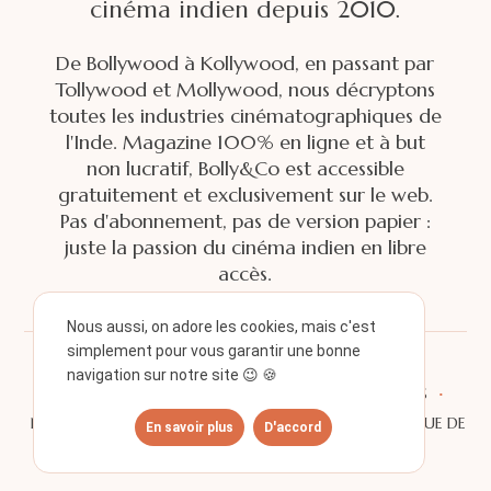
cinéma indien depuis 2010.
De Bollywood à Kollywood, en passant par
Tollywood et Mollywood, nous décryptons
toutes les industries cinématographiques de
l'Inde. Magazine 100% en ligne et à but
non lucratif, Bolly&Co est accessible
gratuitement et exclusivement sur le web.
Pas d'abonnement, pas de version papier :
juste la passion du cinéma indien en libre
accès.
Nous aussi, on adore les cookies, mais c'est
simplement pour vous garantir une bonne
navigation sur notre site 😉 🍪
·
·
·
À PROPOS
NOS PARTENAIRES
NOS PARUTIONS
·
·
NOUS CONTACTER
MENTIONS LÉGALES
POLITIQUE DE
En savoir plus
D'accord
CONFIDENTIALITÉ