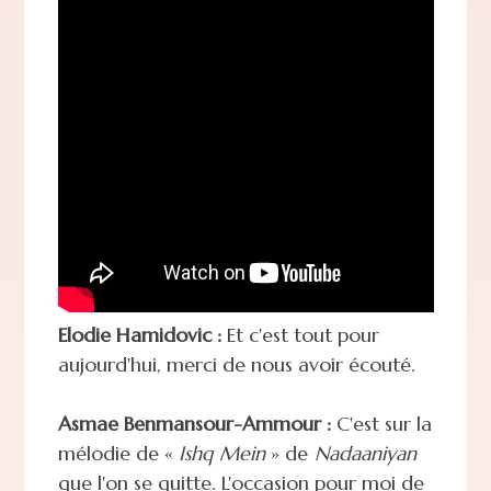
Elodie Hamidovic :
Et c'est tout pour
aujourd'hui, merci de nous avoir écouté.
Asmae Benmansour-Ammour :
C'est sur la
mélodie de «
Ishq Mein
» de
Nadaaniyan
que l'on se quitte. L'occasion pour moi de