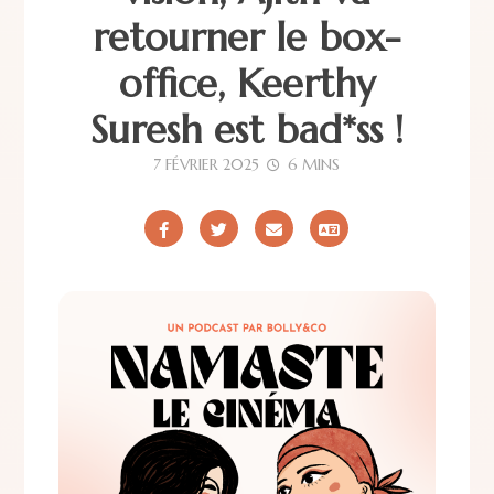
retourner le box-
office, Keerthy
Suresh est bad*ss !
7 FÉVRIER 2025
6 MINS