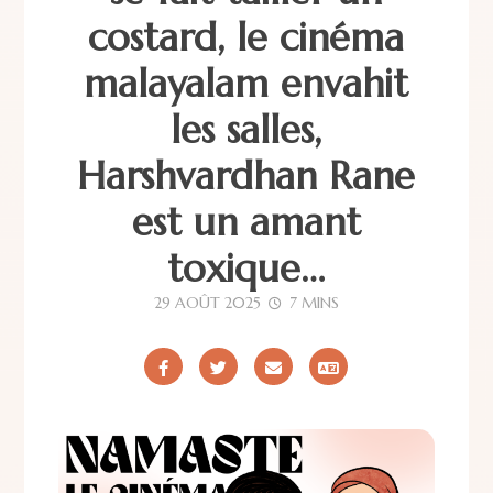
costard, le cinéma
malayalam envahit
les salles,
Harshvardhan Rane
est un amant
toxique…
29 AOÛT 2025
7 MINS