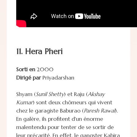
11. Hera Pheri
Sorti en
2000
Dirigé par
Priyadarshan
Shyam (
Sunil Shetty
) et Raju (
Akshay
Kumar
) sont deux chômeurs qui vivent
chez le garagiste Baburao (
Paresh Rawal
).
En galère, ils profitent d'un énorme
malentendu pour tenter de se sortir de
leur précarité. En effet, le gangster Kabira