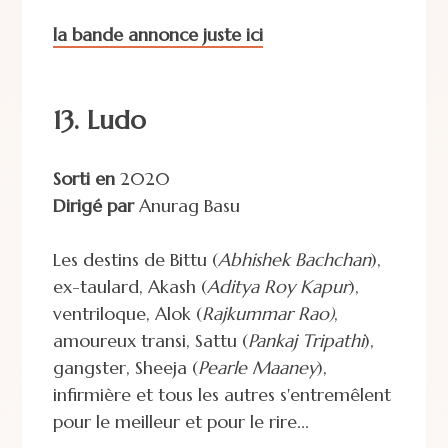
la bande annonce juste ici
13. Ludo
Sorti en
2020
Dirigé par
Anurag Basu
Les destins de Bittu (
Abhishek Bachchan
),
ex-taulard, Akash (
Aditya Roy Kapur
),
ventriloque, Alok (
Rajkummar Rao)
,
amoureux transi, Sattu (
Pankaj Tripathi
),
gangster, Sheeja (
Pearle Maaney
),
infirmière et tous les autres s'entremêlent
pour le meilleur et pour le rire...