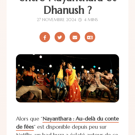
Dhanush ?
27 NOVEMBRE 2024
4 MINS
Alors que “
Nayanthara : Au-delà du conte
de fées
” est disponible depuis peu sur
Netflix, un bad buzz a éclaté autour de ce