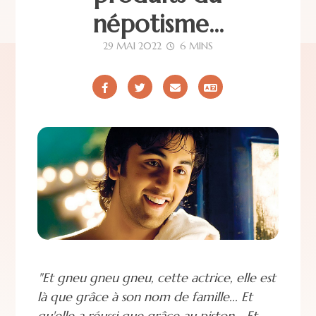
népotisme...
29 MAI 2022
6 MINS
"Et gneu gneu gneu, cette actrice, elle est
là que grâce à son nom de famille... Et
qu'elle a réussi que grâce au piston... Et