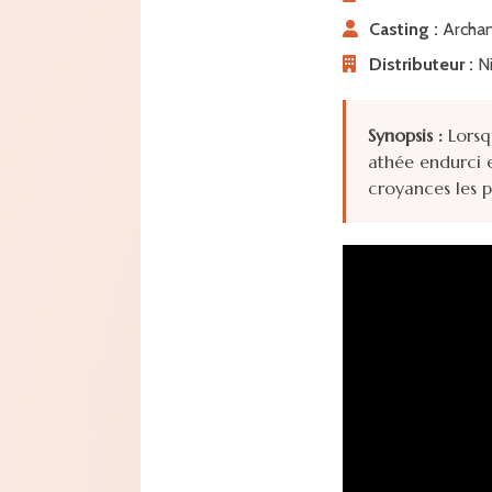
Casting :
Archana
Distributeur :
Ni
Synopsis :
Lorsq
athée endurci e
croyances les p